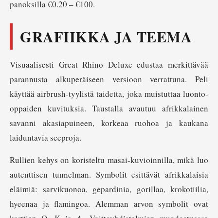
panoksilla €0.20 – €100.
GRAFIIKKA JA TEEMA
Visuaalisesti Great Rhino Deluxe edustaa merkittävää
parannusta alkuperäiseen versioon verrattuna. Peli
käyttää airbrush-tyylistä taidetta, joka muistuttaa luonto-
oppaiden kuvituksia. Taustalla avautuu afrikkalainen
savanni akasiapuineen, korkeaa ruohoa ja kaukana
laiduntavia seeproja.
Rullien kehys on koristeltu masai-kuvioinnilla, mikä luo
autenttisen tunnelman. Symbolit esittävät afrikkalaisia
eläimiä: sarvikuonoa, gepardinia, gorillaa, krokotiilia,
hyeenaa ja flamingoa. Alemman arvon symbolit ovat