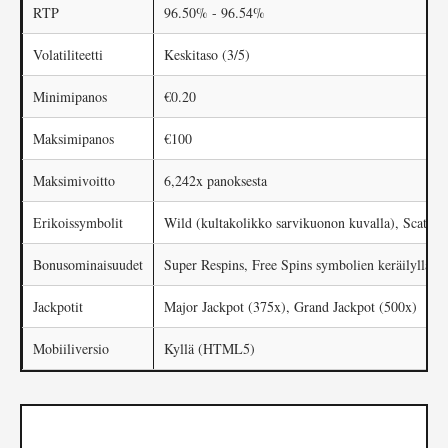
RTP
96.50% - 96.54%
Volatiliteetti
Keskitaso (3/5)
Minimipanos
€0.20
Maksimipanos
€100
Maksimivoitto
6,242x panoksesta
Erikoissymbolit
Wild (kultakolikko sarvikuonon kuvalla), Scatter
Bonusominaisuudet
Super Respins, Free Spins symbolien keräilyllä
Jackpotit
Major Jackpot (375x), Grand Jackpot (500x)
Mobiiliversio
Kyllä (HTML5)