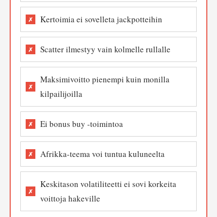
Kertoimia ei sovelleta jackpotteihin
Scatter ilmestyy vain kolmelle rullalle
Maksimivoitto pienempi kuin monilla
kilpailijoilla
Ei bonus buy -toimintoa
Afrikka-teema voi tuntua kuluneelta
Keskitason volatiliteetti ei sovi korkeita
voittoja hakeville