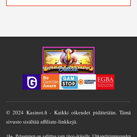
© 2024 Kasinot.fi - Kaikki oikeudet pidätetään. Tämä
sivusto sisältää affiliate-linkkejä.
18+. Pelaaminen on sallittua vain täysi-ikäisille. Uhkapeliriippuvuuden