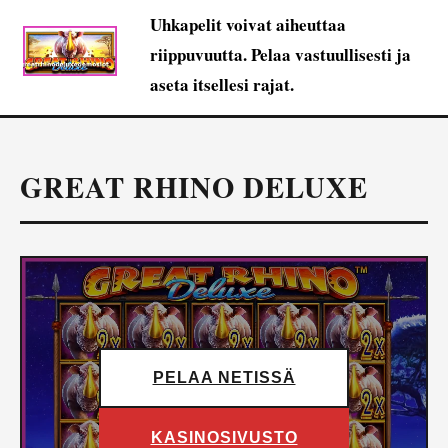
Uhkapelit voivat aiheuttaa
riippuvuutta. Pelaa vastuullisesti ja
aseta itsellesi rajat.
GREAT RHINO DELUXE
PELAA NETISSÄ
KASINOSIVUSTO