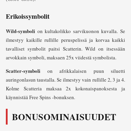
Erikoissymbolit
Wild-symboli
on kultakolikko sarvikuonon kuvalla. Se
ilmestyy kaikille rullille peruspelissä ja korvaa kaikki
tavalliset symbolit paitsi Scatterin. Wild on itsessään
arvokkain symboli, maksaen 25x viidestä symbolista.
Scatter-symboli
on afrikkalaisen puun siluetti
auringonlasun taustalla. Se ilmestyy vain rullille 2, 3 ja 4.
Kolme Scatteria maksaa 2x kokonaispanoksesta ja
käynnistää Free Spins -bonuksen.
BONUSOMINAISUUDET