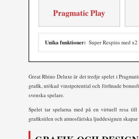
Pragmatic Play
Unika funktioner:
Super Respins med x2 m
Great Rhino Deluxe är det tredje spelet i Pragmatic
grafik, utökad vinstpotential och förfinade bonusf
svenska spelare.
Spelet tar spelarna med på en virtuell resa til
grafikstilen och atmosfäriska ljuddesignen skapa