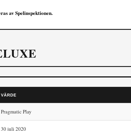
eras av Spelinspektionen.
ELUXE
SPELA ONLINE
CASINOSIDA
VÄRDE
Pragmatic Play
30 juli 2020