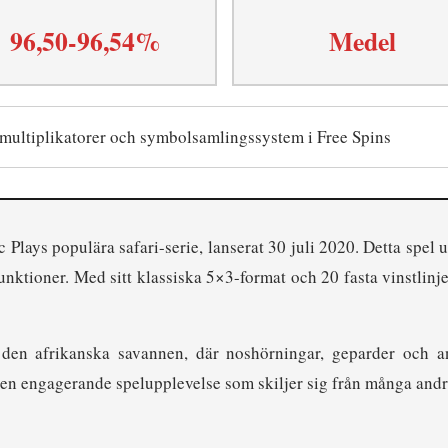
96,50-96,54%
Medel
ultiplikatorer och symbolsamlingssystem i Free Spins
 Plays populära safari-serie, lanserat 30 juli 2020. Detta spel 
unktioner. Med sitt klassiska 5×3-format och 20 fasta vinstlinj
l den afrikanska savannen, där noshörningar, geparder och a
r en engagerande spelupplevelse som skiljer sig från många and