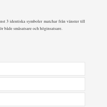
nst 3 identiska symboler matchar från vänster till
t för både småsatsare och höginsatsare.