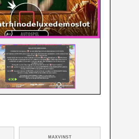
MAXVINST