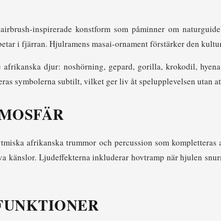
airbrush-inspirerade konstform som påminner om naturguide
tar i fjärran. Hjulramens masai-ornament förstärker den kulture
e afrikanska djur: noshörning, gepard, gorilla, krokodil, hyen
ras symbolerna subtilt, vilket ger liv åt spelupplevelsen utan at
TMOSFÄR
rytmiska afrikanska trummor och percussion som kompletteras 
va känslor. Ljudeffekterna inkluderar hovtramp när hjulen snur
FUNKTIONER