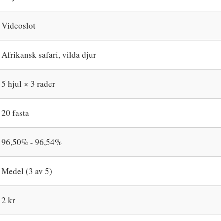
Videoslot
Afrikansk safari, vilda djur
5 hjul × 3 rader
20 fasta
96,50% - 96,54%
Medel (3 av 5)
2 kr