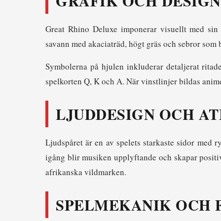
GRAFIK OCH DESIGN
Great Rhino Deluxe imponerar visuellt med sin 
savann med akaciaträd, högt gräs och sebror som be
Symbolerna på hjulen inkluderar detaljerat ritad
spelkorten Q, K och A. När vinstlinjer bildas anime
LJUDDESIGN OCH A
Ljudspåret är en av spelets starkaste sidor med 
igång blir musiken upplyftande och skapar positi
afrikanska vildmarken.
SPELMEKANIK OCH 