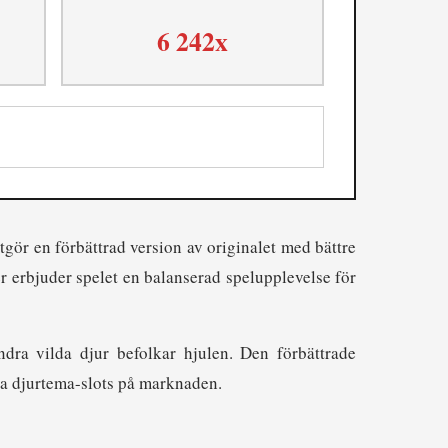
6 242x
utgör en förbättrad version av originalet med bättre
er erbjuder spelet en balanserad spelupplevelse för
ndra vilda djur befolkar hjulen. Den förbättrade
ra djurtema-slots på marknaden.