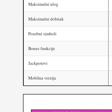
Maksimalni ulog
Maksimalni dobitak
Posebni simboli
Bonus funkcije
Jackpotovi
Mobilna verzija