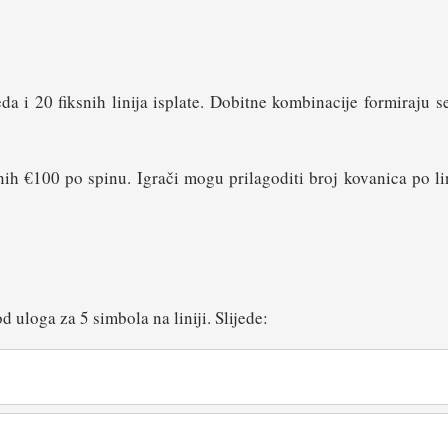
eda i 20 fiksnih linija isplate. Dobitne kombinacije formiraju
h €100 po spinu. Igrači mogu prilagoditi broj kovanica po li
d uloga za 5 simbola na liniji. Slijede: