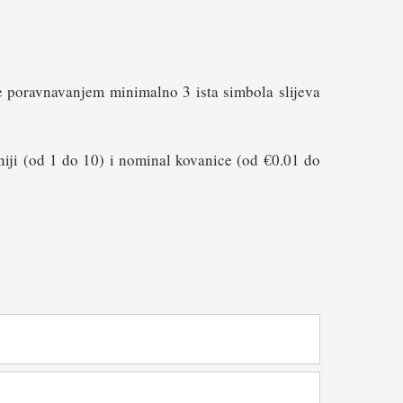
 se poravnavanjem minimalno 3 ista simbola slijeva
niji (od 1 do 10) i nominal kovanice (od €0.01 do