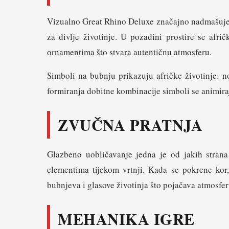
Vizualno Great Rhino Deluxe značajno nadmašuje ori
za divlje životinje. U pozadini prostire se af
ornamentima što stvara autentičnu atmosferu.
Simboli na bubnju prikazuju afričke životinje: no
formiranja dobitne kombinacije simboli se animira
ZVUČNA PRATNJA
Glazbeno uobličavanje jedna je od jakih strana
elementima tijekom vrtnji. Kada se pokrene kor,
bubnjeva i glasove životinja što pojačava atmosfer
MEHANIKA IGRE